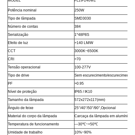
MODEL
FL29-240W1
Potência nominal
250W
Tipo de lâmpada
SMD3030
Número de contas
384
Serialização
1*48P8S
Efeito de luz
>140 LM/W
CCT
3000K~6500K
CRI
>70
Tensão operacional
100-277V
Tipo de drive
Sem escurecimento/escurecimento 0
PF
>0.95
Nível de proteção
IP65 / IK10
Tamanho da lâmpada
572x272x117(mm)
Ângulo de feixe
25°/40°/50°/90°,Opcional
Material do corpo da lâmpada
Carcaça da lâmpada em alumínio fund
Temperatura de funcionamento
—30℃~+50℃
Umidade de trabalho
10%~90%