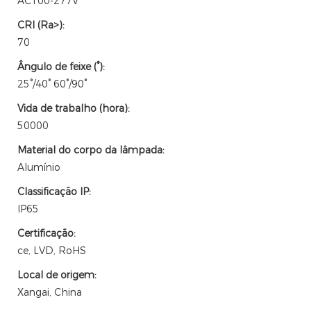
AC100-277V
CRI (Ra>):
70
Ângulo de feixe (°):
25°/40° 60°/90°
Vida de trabalho (hora):
50000
Material do corpo da lâmpada:
Alumínio
Classificação IP:
IP65
Certificação:
ce, LVD, RoHS
Local de origem:
Xangai, China